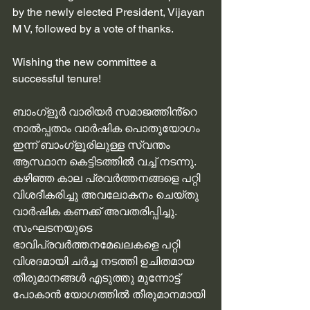
by the newly elected President, Vijayan 
M V, followed by a vote of thanks.
Wishing the new committee a 
successful tenure!
ബാംഗ്ളൂർ വാരിയർ സമാജത്തിൻ്റെ 
നാൽപ്പതാം വാർഷിക പൊതുയോഗം 
ഇന്ന് ബാംഗ്ളൂരിലുള്ള സ്വന്തം 
ആസ്ഥാന കെട്ടിടത്തിൽ വച്ച് നടന്നു. 
കഴിഞ്ഞ കാല പ്രവർത്തനങ്ങളെ പറ്റി 
വിശദീകരിച്ചു അവലോകനം ചെയ്തു 
വാർഷിക കണക്ക് അവതരിപ്പിച്ചു. 
സംഘടനയുടെ 
ഭാവിപ്രവർത്തനമേഖലകളെ പറ്റി 
വിശദമായി ചർച്ച നടത്തി ഉചിതമായ 
തീരുമാനങ്ങൾ എടുത്തു മുന്നോട്ട് 
പോകാൻ യോഗത്തിൽ തീരുമാനമായി