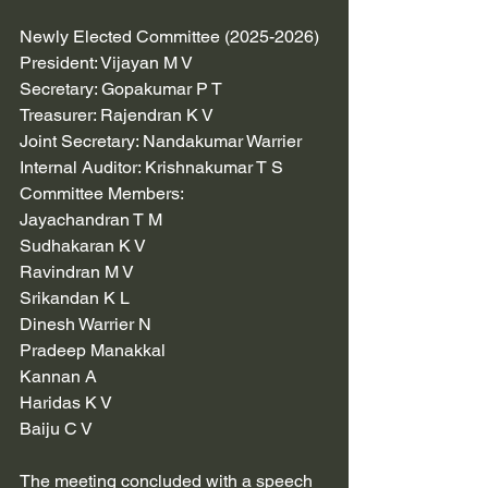
Newly Elected Committee (2025-2026)
President: Vijayan M V
Secretary: Gopakumar P T
Treasurer: Rajendran K V
Joint Secretary: Nandakumar Warrier
Internal Auditor: Krishnakumar T S
Committee Members:
Jayachandran T M
Sudhakaran K V
Ravindran M V
Srikandan K L
Dinesh Warrier N
Pradeep Manakkal
Kannan A
Haridas K V
Baiju C V
The meeting concluded with a speech 