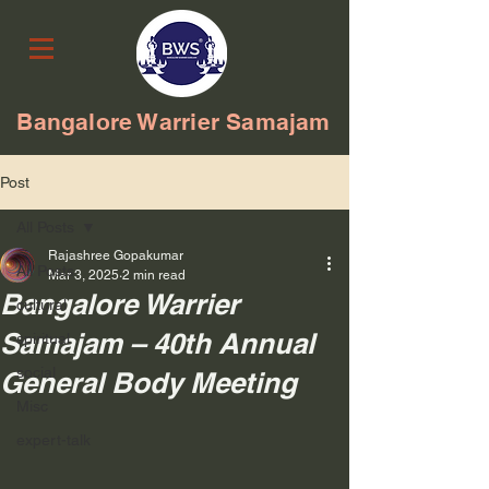
Bangalore Warrier Samajam
Post
All Posts
Rajashree Gopakumar
All Posts
Mar 3, 2025
2 min read
Bangalore Warrier
cultural
Samajam – 40th Annual
spiritual
social
General Body Meeting
Misc
expert-talk