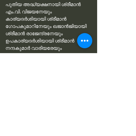
പുതിയ അദ്ധ്യക്ഷനായി ശ്രീമാൻ 
എം.വി. വിജയനേയും 
കാര്യദർശിയായി ശ്രീമാൻ 
ഗോപകുമാറിനേയും ഖജാൻജിയായി 
ശ്രീമാൻ രാജേന്ദ്രനേയും 
ഉപകാര്യദർശിയായി ശ്രീമാൻ 
നന്ദകുമാർ വാരിയരേയും 
തിരഞ്ഞെടുത്തു.
സംഘടനയുടെ വരുംകാല 
പ്രവർത്തനങ്ങളിൽ അംഗങ്ങളുടെ 
പരിപൂർണ്ണ സഹകരണം 
ഉണ്ടാകണമെന്ന് പുതിയ അദ്ധ്യക്ഷൻ 
എല്ലാവരോടുമായി അഭ്യർത്ഥിച്ചു. 
ഭാവി പ്രവർത്തനങ്ങളുടെ ഒരു 
രൂപരേഖ തയ്യാറാക്കാനും 
തീരുമാനമായി
നന്ദി പ്രകടനത്തിനു ശേഷം 